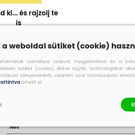
 ki... és rajzolj te
is
dikó, File Edit, Rosta Katalin
z a weboldal sütiket (cookie) haszn
1 995 Ft
:
artalmának személyre szabott megjelenítése és a bön
m
ekében sütiket (cookie), illetve egyéb technológiákat alka
natkozó irányelveinkről, valamint azok testreszabási lehet
kattintva
érhető el.
E
k