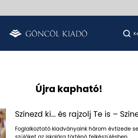
Újra kapható!
Színezd ki... és rajzolj Te is – Szín
Foglalkoztató kiadványaink három évtizede se
szülőket az iskolára történő felkészülésben.