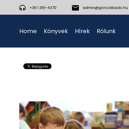
+36 1 361-4370
admin@goncolkiado.hu
Home
Könyvek
Hírek
Rólunk