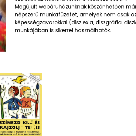
Megújult webáruházunknak köszönhetően már e
népszerű munkafüzetet, amelyek nem csak az
képességzavarokkal (diszlexia, diszgráfia, disz
munkájában is sikerrel használhatók.