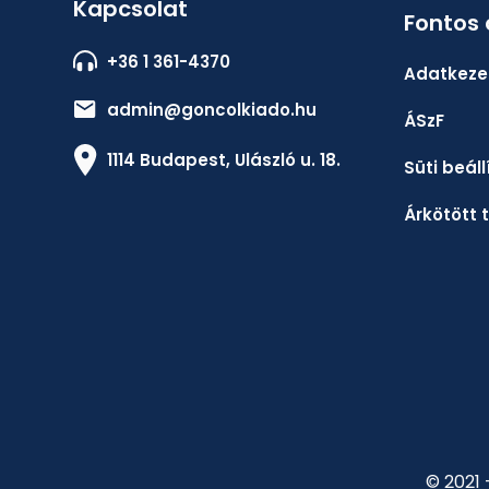
Kapcsolat
Fontos
+36 1 361-4370
Adatkezel
admin@goncolkiado.hu
ÁSzF
1114 Budapest, Ulászló u. 18.
Süti beál
Árkötött 
© 2021 