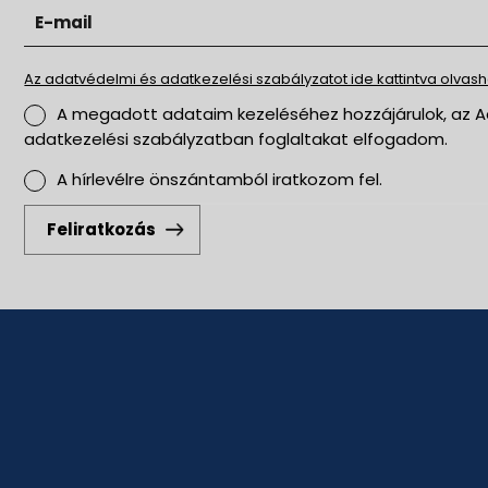
Az adatvédelmi és adatkezelési szabályzatot ide kattintva olvasha
A megadott adataim kezeléséhez hozzájárulok, az Adatvédelmi és
adatkezelési szabályzatban foglaltakat elfogadom.
A hírlevélre önszántamból iratkozom fel.
Feliratkozás