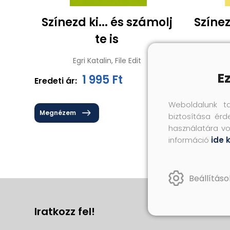
Színezd ki... és számolj
Színezd
te is
Egri Katalin, File Edit
Arany Il
E
1 995 Ft
Eredeti ár:
Eredeti ár
Weboldalunk t
Megnézem
Megnéze
biztosítása érd
használatára vo
információ
ide 
Beállításo
Iratkozz fel!