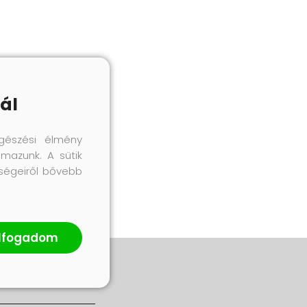
ál
gészési élmény
lmazunk. A sütik
őségeiről bővebb
lfogadom