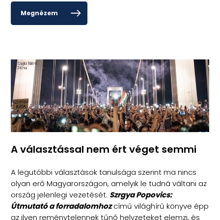
Megnézem
A választással nem ért véget semmi
A legutóbbi választások tanulsága szerint ma nincs
olyan erő Magyarországon, amelyik le tudná váltani az
ország jelenlegi vezetését.
Szrgya Popovics:
Útmutató a forradalomhoz
című világhírű könyve épp
az ilyen reménytelennek tűnő helyzeteket elemzi, és