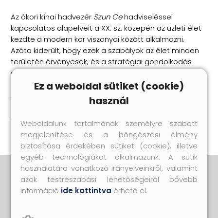
Az ókori kínai hadvezér
Szun Ce
hadviseléssel
kapcsolatos alapelveit a XX. sz. közepén az üzleti élet
kezdte a modern kor viszonyai között alkalmazni.
Azóta kiderült, hogy ezek a szabályok az élet minden
területén érvényesek, és a stratégiai gondolkodás
alapjainak tekinthetők.
Ez a weboldal sütiket (cookie)
használ
Megnézem
Weboldalunk tartalmának személyre szabott
megjelenítése és a böngészési élmény
biztosítása érdekében sütiket (cookie), illetve
egyéb technológiákat alkalmazunk. A sütik
használatára vonatkozó irányelveinkről, valamint
azok testreszabási lehetőségeiről bővebb
Iratkozz fel!
információ
ide kattintva
érhető el.