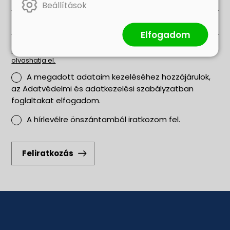
Beállítások
Elfogadom
Az adatvédelmi és adatkezelési szabályzatot ide kattintva
olvashatja el.
A megadott adataim kezeléséhez hozzájárulok,
az Adatvédelmi és adatkezelési szabályzatban
foglaltakat elfogadom.
A hírlevélre önszántamból iratkozom fel.
Feliratkozás