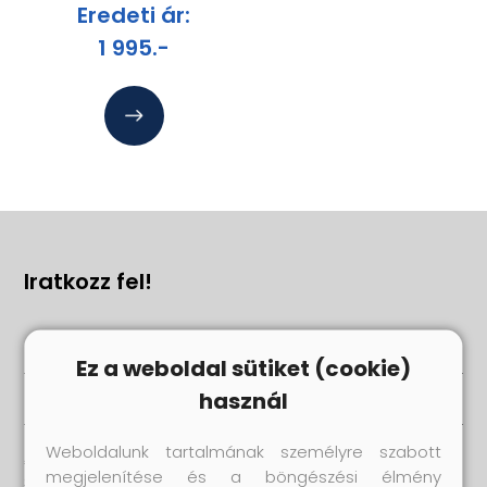
Eredeti ár:
1 995.-
Iratkozz fel!
Ez a weboldal sütiket (cookie)
használ
Weboldalunk tartalmának személyre szabott
Az adatvédelmi és adatkezelési szabályzatot ide kattintva
megjelenítése és a böngészési élmény
olvashatja el.