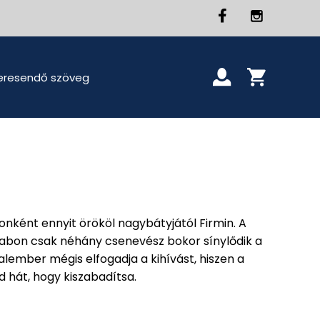
onként ennyit örököl nagybátyjától Firmin. A
rabon csak néhány csenevész bokor sínylődik a
alember mégis elfogadja a kihívást, hiszen a
zd hát, hogy kiszabadítsa.