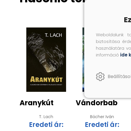
E
Weboldalunk t
biztosítása érd
használatára vo
információ
ide 
Beállításo
Aranykút
Vándorbab
T. Lach
Bächer Iván
Eredeti ár:
Eredeti ár: