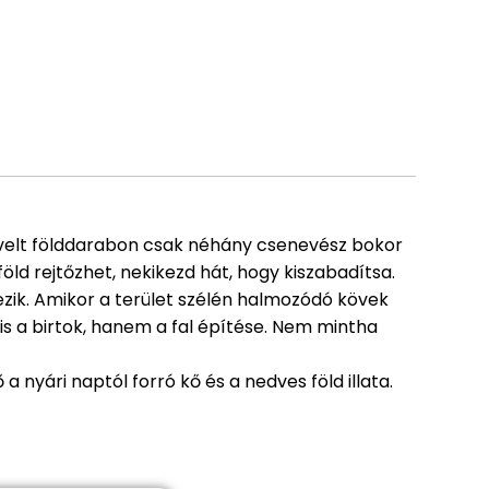
művelt földdarabon csak néhány csenevész bokor
föld rejtőzhet, nekikezd hát, hogy kiszabadítsa.
ezik. Amikor a terület szélén halmozódó kövek
is a birtok, hanem a fal építése. Nem mintha
 nyári naptól forró kő és a nedves föld illata.