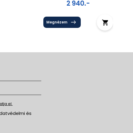
2 940.-
Megnézem
tja el.