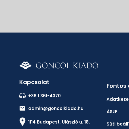
Kapcsolat
Fontos
+36 1 361-4370
Adatkezel
admin@goncolkiado.hu
ÁSzF
1114 Budapest, Ulászló u. 18.
Süti beál