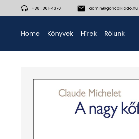
+36 1 361-4370
admin@goncolkiado.hu
Home
Könyvek
Hírek
Rólunk