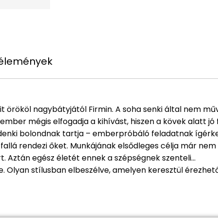
élemények
it örököl nagybátyjától Firmin. A soha senki által nem 
lember mégis elfogadja a kihívást, hiszen a kövek alatt jó 
ndenki bolondnak tartja – emberpróbáló feladatnak ígérk
 fallá rendezi őket. Munkájának elsődleges célja már nem 
t. Aztán egész életét ennek a szépségnek szenteli…
 Olyan stílusban elbeszélve, amelyen keresztül érezhető a