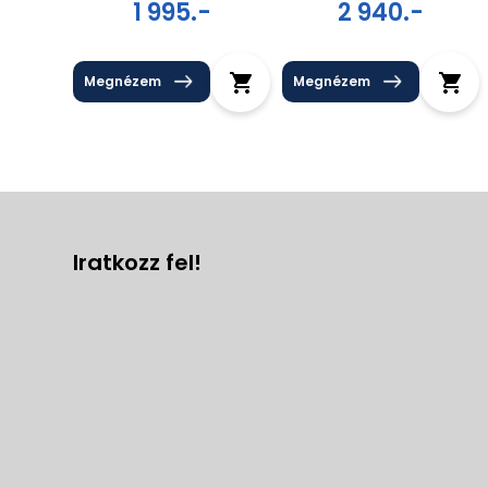
1 995.-
2 940.-
Megnézem
Megnézem
Iratkozz fel!