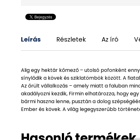
Leírás
Részletek
Az író
V
Alig egy hektár kőmező – utolsó pofonként enny
sínylődik a kövek és sziklatömbök között. A fiata
Az őrült vállalkozás – amely miatt a faluban mi
akadályozni kezdik, Firmin elhatározza, hogy egy
bármi haszna lenne, pusztán a dolog szépségéér
Ember és kövek. A világ legegyszerűbb története.
Hasonló termékek