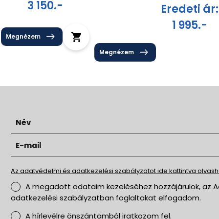
3 150.-
Eredeti ár:
1 995.-
Megnézem
Megnézem
Az adatvédelmi és adatkezelési szabályzatot ide kattintva olvasha
A megadott adataim kezeléséhez hozzájárulok, az Adatvédelmi és
adatkezelési szabályzatban foglaltakat elfogadom.
A hírlevélre önszántamból iratkozom fel.