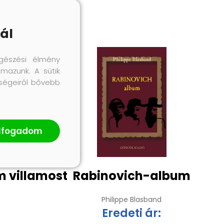
ál
gészési élmény
lmazunk. A sütik
őségeiről bővebb
lfogadom
m villamost
Rabinovich-album
Philippe Blasband
Eredeti ár: