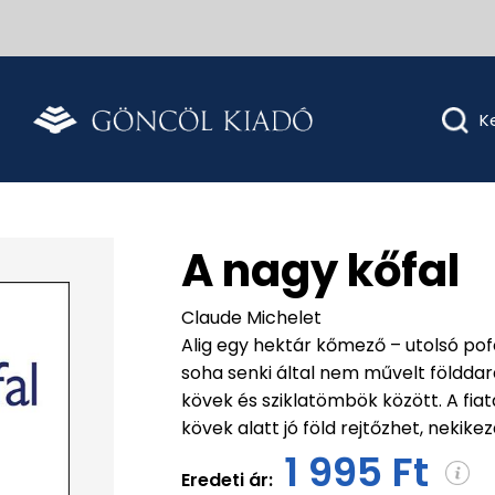
A nagy kőfal
Claude Michelet
Alig egy hektár kőmező – utolsó pof
soha senki által nem művelt földda
kövek és sziklatömbök között. A fiat
kövek alatt jó föld rejtőzhet, nekike
1 995 Ft
Eredeti ár: