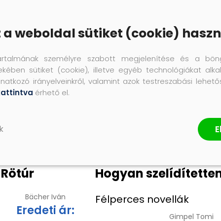
z a weboldal sütiket (cookie) haszn
artalmának személyre szabott megjelenítése és a bön
ekében sütiket (cookie), illetve egyéb technológiákat alka
natkozó irányelveinkről, valamint azok testreszabási lehet
kattintva
érhető el.
E
k
Rötúr
Hogyan szelídítette
Bächer Iván
Félperces novellák
Eredeti ár:
Gimpel Tomi