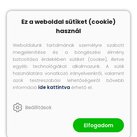
Hasonló termékek
Ez a weboldal sütiket (cookie)
használ
Weboldalunk tartalmának személyre szabott
megjelenítése és a böngészési élmény
biztosítása érdekében sütiket (cookie), illetve
egyéb technológiákat alkalmazunk. A sütik
használatára vonatkozó irányelveinkről, valamint
azok testreszabási lehetőségeiről bővebb
információ
ide kattintva
érhető el.
Aranykút
Vándorbab
Beállítások
T. Lach
Bächer Iván
Eredeti ár:
Eredeti ár:
Elfogadom
1 995.-
2 940.-