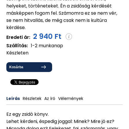
helyeket, történeteket. Én a zsidóság kérdését
másképpen fogom fel. Számomra ez se nem vér,
se nem hitvallás, de még csak nem is kultúra
kérdése.
2 940 Ft
Eredeti ár:
Szállítás:
1-2 munkanap
Készleten
Kosárba
Leírás
Részletek
Az író
Vélemények
Ez egy zsidó könyv.
Lehet kérdeni, éspedig joggal: Minek? Mire jó ez?
Micsoda dolog ez? Felekezet, faj, származás, vagy