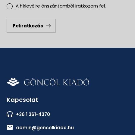
A hírlevélre önszántamból iratkozom fel.
Feliratkozás
Kapcsolat
+36 1 361-4370
admin@goncolkiado.hu