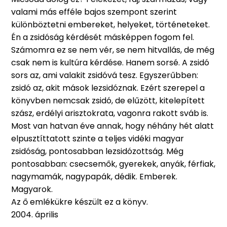
valami más efféle bajos szempont szerint
különböztetni embereket, helyeket, történeteket.
Én a zsidóság kérdését másképpen fogom fel.
Számomra ez se nem vér, se nem hitvallás, de még
csak nem is kultúra kérdése. Hanem sorsé. A zsidó
sors az, ami valakit zsidóvá tesz. Egyszerűbben:
zsidó az, akit mások lezsidóznak. Ezért szerepel a
könyvben nemcsak zsidó, de elűzött, kitelepített
szász, erdélyi arisztokrata, vagonra rakott sváb is.
Most van hatvan éve annak, hogy néhány hét alatt
elpusztíttatott szinte a teljes vidéki magyar
zsidóság, pontosabban lezsidózottság. Még
pontosabban: csecsemők, gyerekek, anyák, férfiak,
nagymamák, nagypapák, dédik. Emberek.
Magyarok.
Az ő emlékükre készült ez a könyv.
2004. április