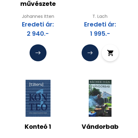
művészete
Johannes Itten
T. Lach
Eredeti ár:
Eredeti ár:
2 940.-
1 995.-
Konteó 1
Vándorbab