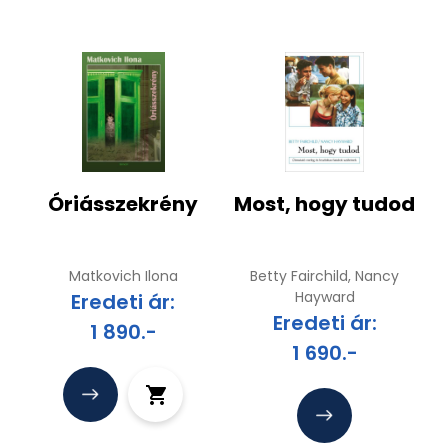
Óriásszekrény
Most, hogy tudod
Matkovich Ilona
Betty Fairchild, Nancy
Hayward
Eredeti ár:
Eredeti ár:
1 890.-
1 690.-