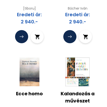
[tiboru]
Bächer Iván
Eredeti ár:
Eredeti ár:
2 940.-
2 940.-
Ecce homo
Kalandozás a
művészet