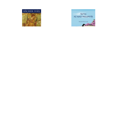
Haláltánc
Az igazi
meglepetés
Bächer Iván
Ági Kiss
Eredeti ár:
Eredeti ár:
5 250.-
2 290.-