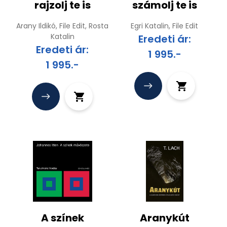
rajzolj te is
számolj te is
Arany Ildikó, File Edit, Rosta
Egri Katalin, File Edit
Katalin
Eredeti ár:
Eredeti ár:
1 995.-
1 995.-
A színek
Aranykút