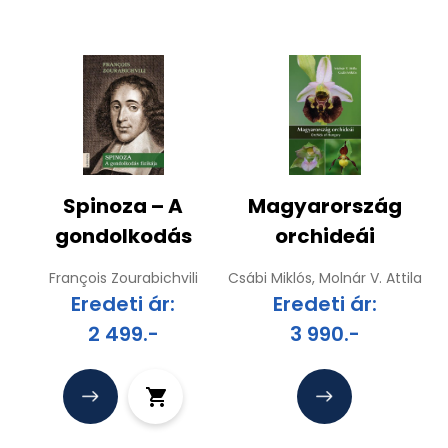
Spinoza – A
Magyarország
gondolkodás
orchideái
fizikája
François Zourabichvili
Csábi Miklós, Molnár V. Attila
Eredeti ár:
Eredeti ár:
2 499.-
3 990.-