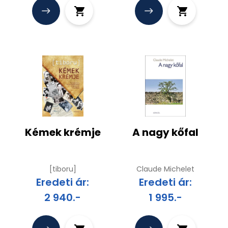
Kémek krémje
A nagy kőfal
[tiboru]
Claude Michelet
Eredeti ár:
Eredeti ár:
2 940.-
1 995.-