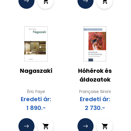
Nagaszaki
Hóhérok és
áldozatok
Éric Faye
Françoise Sironi
Eredeti ár:
Eredeti ár:
1 890.-
2 730.-