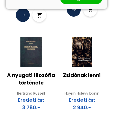
A nyugati filozófia
Zsidónak lenni
története
Bertrand Russell
Hayim Halevy Donin
Eredeti ár:
Eredeti ár:
3 780.-
2 940.-