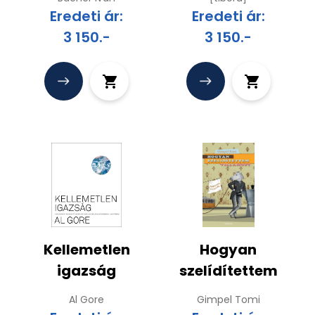
Eredeti ár:
Eredeti ár:
3 150.-
3 150.-
Kellemetlen
Hogyan
igazság
szelídítettem
villamost
Al Gore
Gimpel Tomi