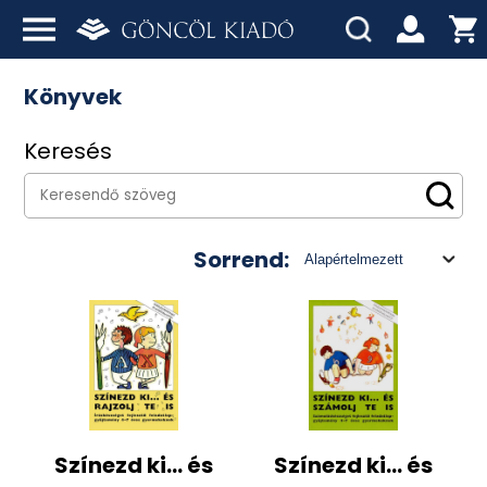
Könyvek
Keresés
Sorrend:
Színezd ki... és
Színezd ki... és