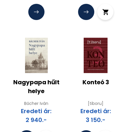
Nagypapa hűlt
Konteó 3
helye
Bächer Iván
[tiboru]
Eredeti ár:
Eredeti ár:
2 940.-
3 150.-