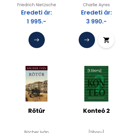
történetében
Friedrich Nietzsche
Charlie Ayres
Eredeti ár:
Eredeti ár:
1 995.-
3 990.-
Rötúr
Konteó 2
Bächer Iván
[tiboru]