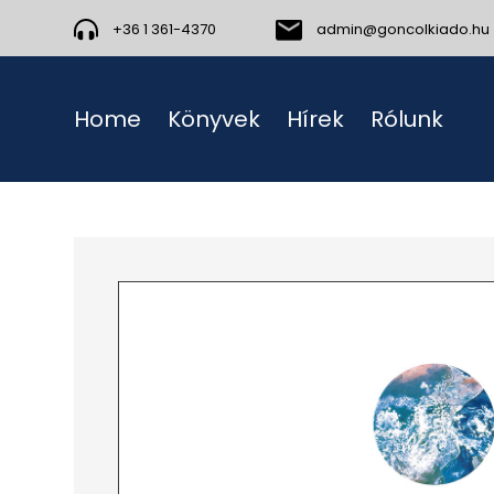
+36 1 361-4370
admin@goncolkiado.hu
Home
Könyvek
Hírek
Rólunk