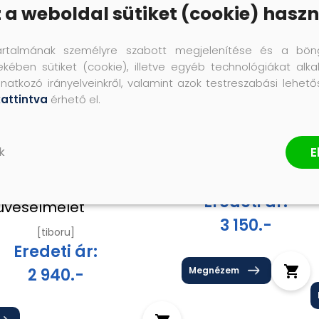
z a weboldal sütiket (cookie) haszn
artalmának személyre szabott megjelenítése és a bön
ekében sütiket (cookie), illetve egyéb technológiákat alka
natkozó irányelveinkről, valamint azok testreszabási lehet
kattintva
érhető el.
1
Konteó 2
E
k
[tiboru]
válogatott
Eredeti ár:
üvéselmélet
3 150.-
[tiboru]
Eredeti ár:
2 940.-
Megnézem