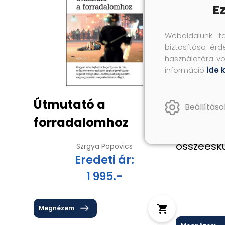
E
Weboldalunk t
biztosítása érd
használatára vo
információ
ide 
Útmutató a
Konteó 
Beállításo
forradalomhoz
Harminc 
összeesk
Szrgya Popovics
Eredeti ár:
1 995.-
Megnézem