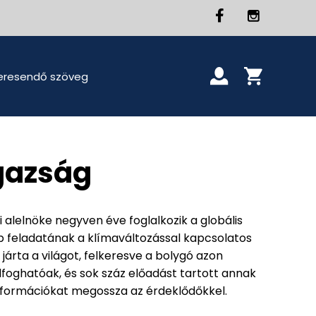
gazság
 alelnöke negyven éve foglalkozik a globális
b feladatának a klímaváltozással kapcsolatos
 járta a világot, felkeresve a bolygó azon
zelfoghatóak, és sok száz előadást tartott annak
nformációkat megossza az érdeklődőkkel.