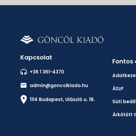
Kapcsolat
Fontos
+36 1 361-4370
Adatkezel
admin@goncolkiado.hu
ÁSzF
1114 Budapest, Ulászló u. 18.
Süti beál
Árkötött 