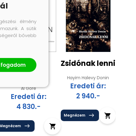
ál
gészési élmény
lmazunk. A sütik
őségeiről bővebb
Kellemetlen
Zsidónak lenni
lfogadom
igazság
Hayim Halevy Donin
Eredeti ár:
Al Gore
2 940.-
Eredeti ár:
4 830.-
Megnézem
Megnézem