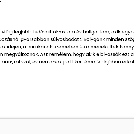
k
A világ legjobb tudósait olvastam és hallgattam, akik egy
ozásnál gyorsabban súlyosbodott. Bolygónk minden szögl
yok idején, a hurrikánok szemében és a menekültek könny
n megváltoznak. Azt remélem, hogy akik elolvassák ezt a
ányról szól, és nem csak politikai téma. Valójában erkölc