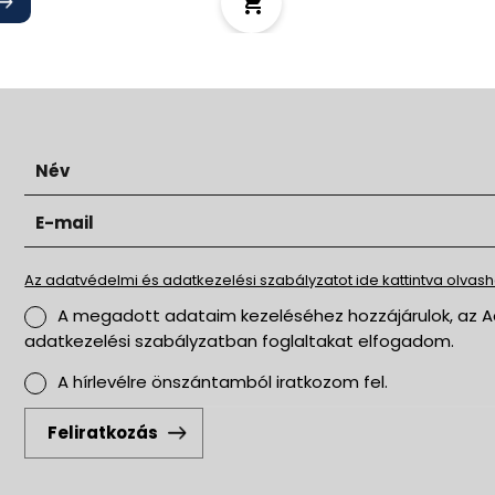
Az adatvédelmi és adatkezelési szabályzatot ide kattintva olvasha
A megadott adataim kezeléséhez hozzájárulok, az Adatvédelmi és
adatkezelési szabályzatban foglaltakat elfogadom.
A hírlevélre önszántamból iratkozom fel.
Feliratkozás