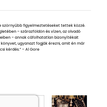
re szörnyűbb figyelmeztetéseket tettek közzé.
etében – szárazföldön és vízen, az olvadó
eiben – annak cáfolhatatlan bizonyítékait
 könyvet, ugyanazt fogják érezni, amit én már
si kérdés.” – Al Gore