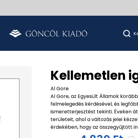
Kellemetlen i
Al Gore
Al Gore, az Egyesült Államok korábbi
felmelegedés kérdésével, és legfőb
ismeretterjesztést tekinti. Éveken át
területeit, ahol a változás jelei kéz
érdekében, hogy az összegyűjtött i