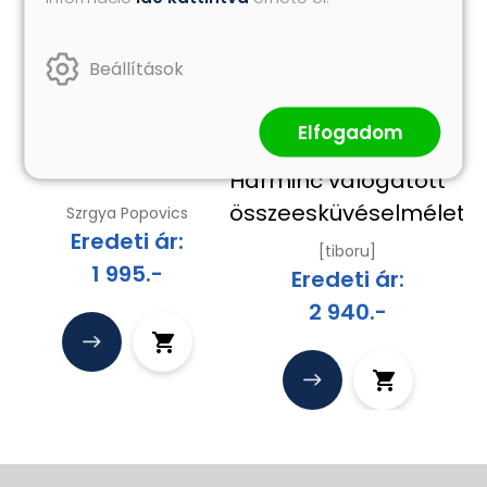
Beállítások
Útmutató a
Konteó 1
Elfogadom
forradalomhoz
Harminc válogatott
összeesküvéselmélet
Szrgya Popovics
Eredeti ár:
[tiboru]
1 995.-
Eredeti ár:
2 940.-