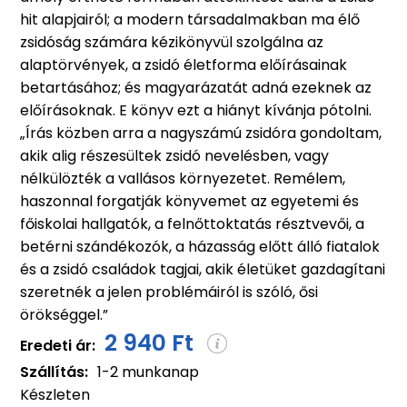
hit alapjairól; a modern társadalmakban ma élő
zsidóság számára kézikönyvül szolgálna az
alaptörvények, a zsidó életforma előírásainak
betartásához; és magyarázatát adná ezeknek az
előírásoknak. E könyv ezt a hiányt kívánja pótolni.
„Írás közben arra a nagyszámú zsidóra gondoltam,
akik alig részesültek zsidó nevelésben, vagy
nélkülözték a vallásos környezetet. Remélem,
haszonnal forgatják könyvemet az egyetemi és
főiskolai hallgatók, a felnőttoktatás résztvevői, a
betérni szándékozók, a házasság előtt álló fiatalok
és a zsidó családok tagjai, akik életüket gazdagítani
szeretnék a jelen problémáiról is szóló, ősi
örökséggel.”
2 940 Ft
Eredeti ár:
Szállítás:
1-2 munkanap
Készleten