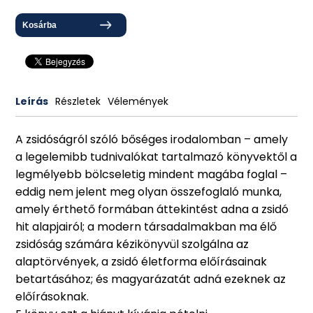
Kosárba
Leírás
Részletek
Vélemények
A zsidóságról szóló bőséges irodalomban – amely
a legelemibb tudnivalókat tartalmazó könyvektől a
legmélyebb bölcseletig mindent magába foglal –
eddig nem jelent meg olyan összefoglaló munka,
amely érthető formában áttekintést adna a zsidó
hit alapjairól; a modern társadalmakban ma élő
zsidóság számára kézikönyvül szolgálna az
alaptörvények, a zsidó életforma előírásainak
betartásához; és magyarázatát adná ezeknek az
előírásoknak.