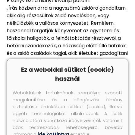
E könyv ezt a hiányt kívánja pótolni.
„Írás közben arra a nagyszámú zsidóra gondoltam,
akik alig részesültek zsidó nevelésben, vagy
nélkülözték a vallásos környezetet. Remélem,
haszonnal forgatják könyvemet az egyetemi és
főiskolai hallgatók, a felnőttoktatás résztvevői, a
betérni szándékozók, a házasság előtt álló fiatalok
és a zsidó családok tagjai, akik életüket gazdagítani
szeretnék a jelen problémáiról is szóló, ősi
örökséggel.”
Ez a weboldal sütiket (cookie)
használ
Hasonló termékek
Weboldalunk tartalmának személyre szabott
megjelenítése és a böngészési élmény
biztosítása érdekében sütiket (cookie), illetve
egyéb technológiákat alkalmazunk. A sütik
használatára vonatkozó irányelveinkről, valamint
azok testreszabási lehetőségeiről bővebb
információ
ide kattintva
érhető el.