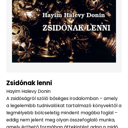
Zsidónak lenni
Hayim Halevy Donin
A zsidóságról szóló bőséges irodalomban – amely
a legelemibb tudnivalókat tartalmazó könyvektől a
legmélyebb bölcseletig mindent magába foglal –
eddig nem jelent meg olyan összefoglaló munka,
amely érthető formában áttekintést adna a zsidó